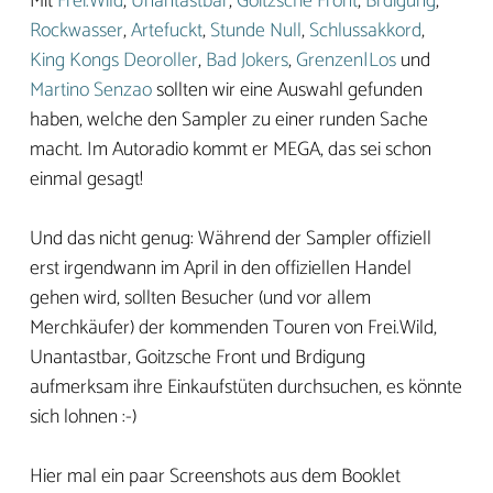
Mit
Frei.Wild
,
Unantastbar
,
Goitzsche Front
,
Brdigung
,
Rockwasser
,
Artefuckt
,
Stunde Null
,
Schlussakkord
,
King Kongs Deoroller
,
Bad Jokers
,
Grenzen|Los
und
Martino Senzao
sollten wir eine Auswahl gefunden
haben, welche den Sampler zu einer runden Sache
macht. Im Autoradio kommt er MEGA, das sei schon
einmal gesagt!
Und das nicht genug: Während der Sampler offiziell
erst irgendwann im April in den offiziellen Handel
gehen wird, sollten Besucher (und vor allem
Merchkäufer) der kommenden Touren von Frei.Wild,
Unantastbar, Goitzsche Front und Brdigung
aufmerksam ihre Einkaufstüten durchsuchen, es könnte
sich lohnen :-)
Hier mal ein paar Screenshots aus dem Booklet